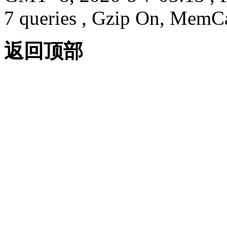
7 queries , Gzip On, MemC
返回顶部