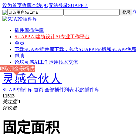
设为首页
收藏本站
QQ无法登录SUAPP？
登录
插件库
插件库
SUAPP AI
建筑设计AI专业工作平台
会员
下载
SUAPP插件库下载，包含SUAPP Pro版和SUAPP免费
帮助
论坛
灵感AI工作运用技术交流
赚取佣金/获得优
灵感合伙人
惠
SUAPP插件库
首页
全部插件列表
我的插件库
11513
关注度
1
评论量
固定面积