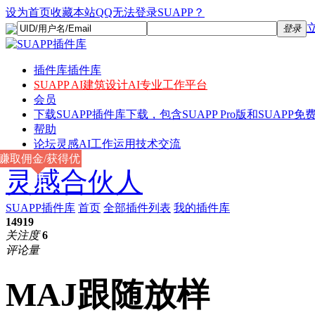
设为首页
收藏本站
QQ无法登录SUAPP？
登录
插件库
插件库
SUAPP AI
建筑设计AI专业工作平台
会员
下载
SUAPP插件库下载，包含SUAPP Pro版和SUAPP免费
帮助
论坛
灵感AI工作运用技术交流
赚取佣金/获得优
灵感合伙人
惠
SUAPP插件库
首页
全部插件列表
我的插件库
14919
关注度
6
评论量
MAJ跟随放样