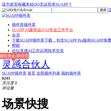
设为首页
收藏本站
QQ无法登录SUAPP？
登录
插件库
插件库
SUAPP AI
建筑设计AI专业工作平台
会员
下载
SUAPP插件库下载，包含SUAPP Pro版和SUAPP免费
帮助
论坛
灵感AI工作运用技术交流
赚取佣金/获得优
灵感合伙人
惠
SUAPP插件库
首页
全部插件列表
我的插件库
6243
关注度
2
评论量
场景快搜