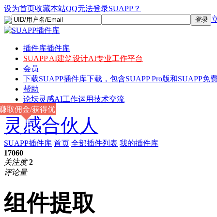
设为首页
收藏本站
QQ无法登录SUAPP？
登录
插件库
插件库
SUAPP AI
建筑设计AI专业工作平台
会员
下载
SUAPP插件库下载，包含SUAPP Pro版和SUAPP免费
帮助
论坛
灵感AI工作运用技术交流
赚取佣金/获得优
灵感合伙人
惠
SUAPP插件库
首页
全部插件列表
我的插件库
17060
关注度
2
评论量
组件提取