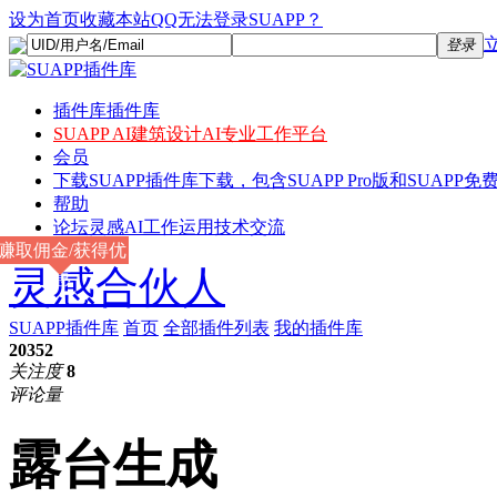
设为首页
收藏本站
QQ无法登录SUAPP？
登录
插件库
插件库
SUAPP AI
建筑设计AI专业工作平台
会员
下载
SUAPP插件库下载，包含SUAPP Pro版和SUAPP免费
帮助
论坛
灵感AI工作运用技术交流
赚取佣金/获得优
灵感合伙人
惠
SUAPP插件库
首页
全部插件列表
我的插件库
20352
关注度
8
评论量
露台生成