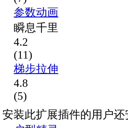
参数动画
瞬息千里
4.2
(11)
梯步拉伸
4.8
(5)
安装此扩展插件的用户还