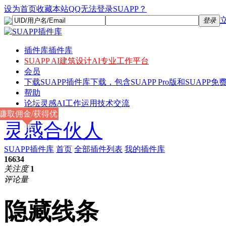
设为首页
收藏本站
QQ无法登录SUAPP？
登录
插件库
插件库
SUAPP AI
建筑设计AI专业工作平台
会员
下载
SUAPP插件库下载，包含SUAPP Pro版和SUAPP免费
帮助
论坛
灵感AI工作运用技术交流
赚取佣金/获得优
灵感合伙人
惠
SUAPP插件库
首页
全部插件列表
我的插件库
16634
关注度
1
评论量
隐藏线条