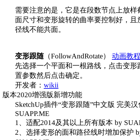
需要注意的是，它是在段数节点上放样
面尺寸和变形旋转的曲率要控制好，且
径线不能共面。
变形跟随
（FollowAndRotate）
动画教
先选择一个平面和一根路线，点击变形
置参数然后点击确定。
开发者：
wikii
版本
2020增强版
新增功能
SketchUp插件“变形跟随”中文版 完美汉化
SUAPP.ME
1、适配2014及其以上所有版本 by SUAP
2、选择变形的面和路径线时增加保护 b