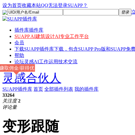
设为首页
收藏本站
QQ无法登录SUAPP？
登录
插件库
插件库
SUAPP AI
建筑设计AI专业工作平台
会员
下载
SUAPP插件库下载，包含SUAPP Pro版和SUAPP免费
帮助
论坛
灵感AI工作运用技术交流
赚取佣金/获得优
灵感合伙人
惠
SUAPP插件库
首页
全部插件列表
我的插件库
33264
关注度
2
评论量
变形跟随