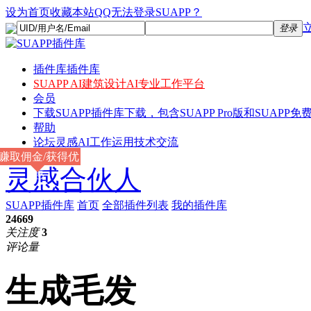
设为首页
收藏本站
QQ无法登录SUAPP？
登录
插件库
插件库
SUAPP AI
建筑设计AI专业工作平台
会员
下载
SUAPP插件库下载，包含SUAPP Pro版和SUAPP免费
帮助
论坛
灵感AI工作运用技术交流
赚取佣金/获得优
灵感合伙人
惠
SUAPP插件库
首页
全部插件列表
我的插件库
24669
关注度
3
评论量
生成毛发