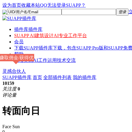
设为首页
收藏本站
QQ无法登录SUAPP？
登录
插件库
插件库
SUAPP AI
建筑设计AI专业工作平台
会员
下载
SUAPP插件库下载，包含SUAPP Pro版和SUAPP免费
帮助
赚取佣金/获得优
论坛
灵感AI工作运用技术交流
惠
灵感合伙人
SUAPP插件库
首页
全部插件列表
我的插件库
10159
关注度
0
评论量
转面向日
Face Sun
0