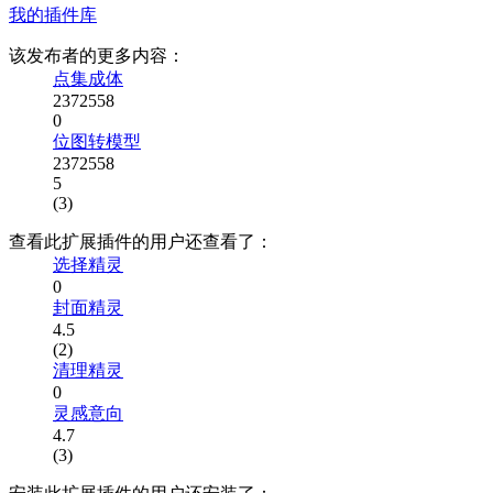
我的插件库
该发布者的更多内容：
点集成体
2372558
0
位图转模型
2372558
5
(3)
查看此扩展插件的用户还查看了：
选择精灵
0
封面精灵
4.5
(2)
清理精灵
0
灵感意向
4.7
(3)