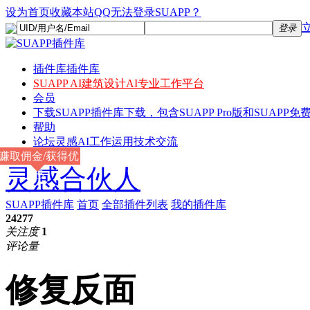
设为首页
收藏本站
QQ无法登录SUAPP？
登录
插件库
插件库
SUAPP AI
建筑设计AI专业工作平台
会员
下载
SUAPP插件库下载，包含SUAPP Pro版和SUAPP免费
帮助
论坛
灵感AI工作运用技术交流
赚取佣金/获得优
灵感合伙人
惠
SUAPP插件库
首页
全部插件列表
我的插件库
24277
关注度
1
评论量
修复反面