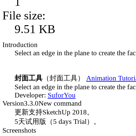
1
File size:
9.51 KB
Introduction
Select an edge in the plane to create the fac
封面工具
（封面工具）
Animation Tutori
Select an edge in the plane to create the fac
Developer:
SuforYou
Version
3.3.0
New command
更新支持SketchUp 2018。
5天试用版（5 days Trial）。
Screenshots