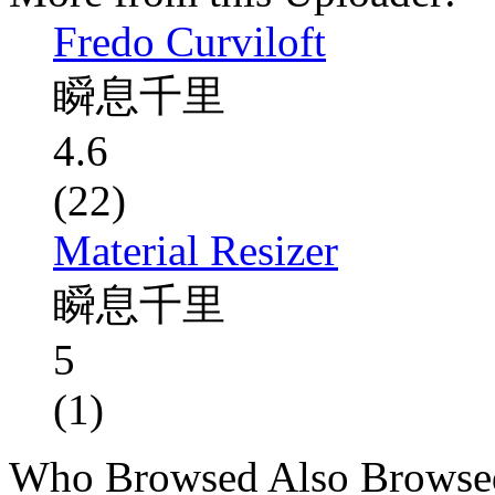
Fredo Curviloft
瞬息千里
4.6
(22)
Material Resizer
瞬息千里
5
(1)
Who Browsed Also Browse