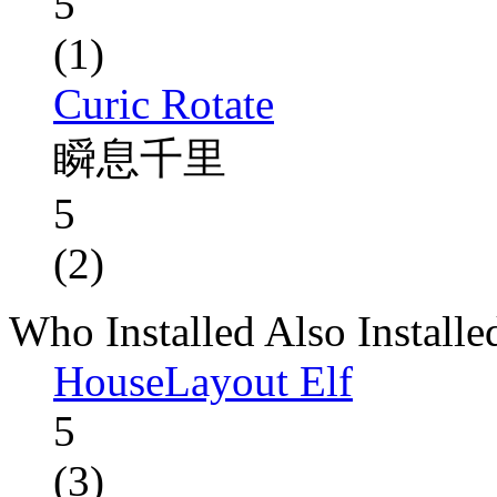
5
(1)
Curic Rotate
瞬息千里
5
(2)
Who Installed Also Installe
HouseLayout Elf
5
(3)