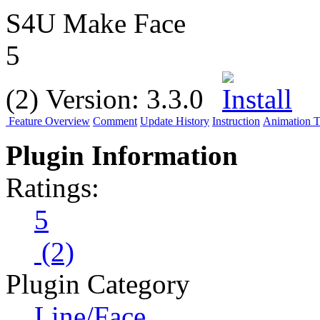
S4U Make Face
5
(2)
Version:
3.3.0
Feature Overview
Comment
Update History
Instruction
Animation Tu
Plugin Information
Ratings:
5
(2)
Plugin Category
Line/Face