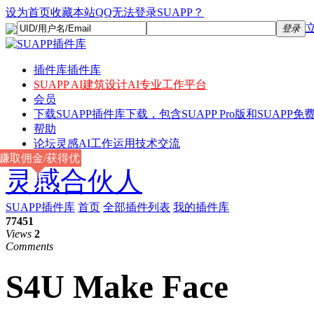
设为首页
收藏本站
QQ无法登录SUAPP？
登录
插件库
插件库
SUAPP AI
建筑设计AI专业工作平台
会员
下载
SUAPP插件库下载，包含SUAPP Pro版和SUAPP免费
帮助
论坛
灵感AI工作运用技术交流
赚取佣金/获得优
灵感合伙人
惠
SUAPP插件库
首页
全部插件列表
我的插件库
77451
Views
2
Comments
S4U Make Face