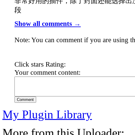
非常好用的插件，除了封面还能选择出
段
Show all comments →
Note: You can comment if you are using th
Click stars Rating:
Your comment content:
Comment
My Plugin Library
More from this Uploader: