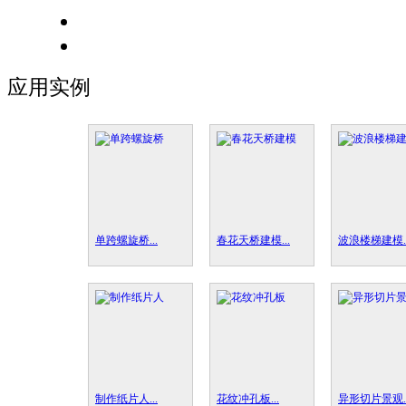
应用实例
单跨螺旋桥...
春花天桥建模...
波浪楼梯建模..
制作纸片人...
花纹冲孔板...
异形切片景观..