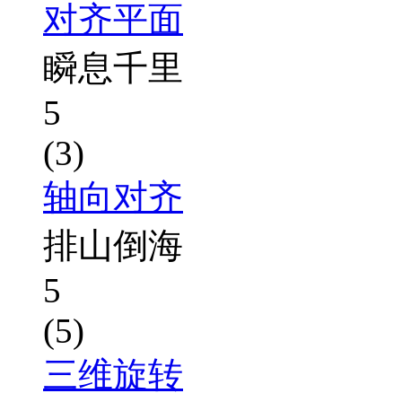
对齐平面
瞬息千里
5
(3)
轴向对齐
排山倒海
5
(5)
三维旋转