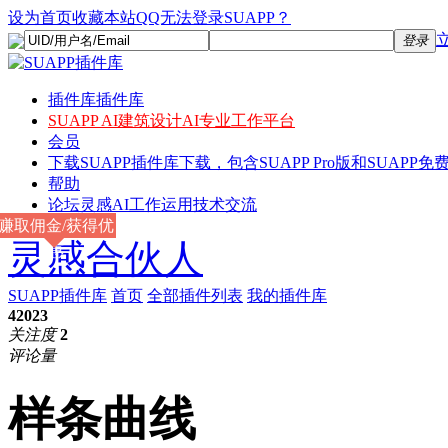
设为首页
收藏本站
QQ无法登录SUAPP？
登录
插件库
插件库
SUAPP AI
建筑设计AI专业工作平台
会员
下载
SUAPP插件库下载，包含SUAPP Pro版和SUAPP免费
帮助
论坛
灵感AI工作运用技术交流
赚取佣金/获得优
灵感合伙人
惠
SUAPP插件库
首页
全部插件列表
我的插件库
42023
关注度
2
评论量
样条曲线