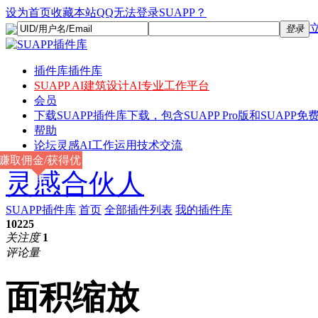
设为首页
收藏本站
QQ无法登录SUAPP？
登录
插件库
插件库
SUAPP AI
建筑设计AI专业工作平台
会员
下载
SUAPP插件库下载，包含SUAPP Pro版和SUAPP免费
帮助
论坛
灵感AI工作运用技术交流
赚取佣金/获得优
灵感合伙人
惠
SUAPP插件库
首页
全部插件列表
我的插件库
10225
关注度
1
评论量
面积缩放