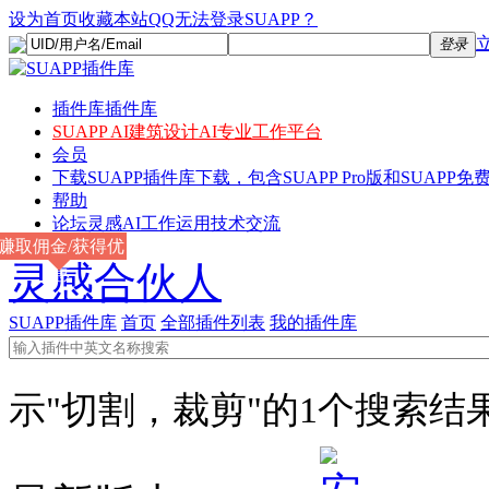
设为首页
收藏本站
QQ无法登录SUAPP？
登录
插件库
插件库
SUAPP AI
建筑设计AI专业工作平台
会员
下载
SUAPP插件库下载，包含SUAPP Pro版和SUAPP免费
帮助
论坛
灵感AI工作运用技术交流
赚取佣金/获得优
灵感合伙人
惠
SUAPP插件库
首页
全部插件列表
我的插件库
示"切割，裁剪"的1个搜索结