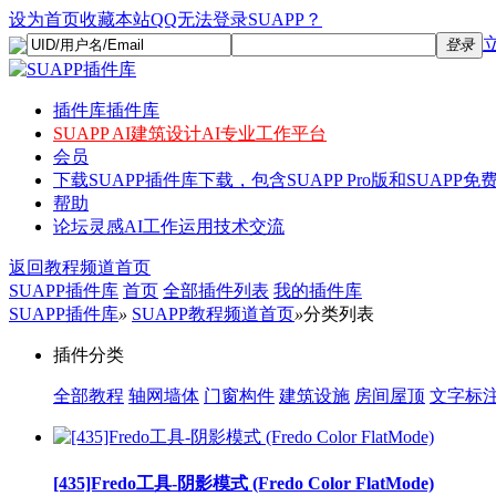
设为首页
收藏本站
QQ无法登录SUAPP？
登录
插件库
插件库
SUAPP AI
建筑设计AI专业工作平台
会员
下载
SUAPP插件库下载，包含SUAPP Pro版和SUAPP免费
帮助
论坛
灵感AI工作运用技术交流
返回教程频道首页
SUAPP插件库
首页
全部插件列表
我的插件库
SUAPP插件库
»
SUAPP教程频道首页
»
分类列表
插件分类
全部教程
轴网墙体
门窗构件
建筑设施
房间屋顶
文字标
[435]Fredo工具-阴影模式 (Fredo Color FlatMode)