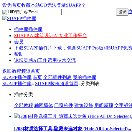
设为首页
收藏本站
QQ无法登录SUAPP？
登录
插件库
插件库
SUAPP AI
建筑设计AI专业工作平台
会员
下载
SUAPP插件库下载，包含SUAPP Pro版和SUAPP免费
帮助
论坛
灵感AI工作运用技术交流
返回教程频道首页
SUAPP插件库
首页
全部插件列表
我的插件库
SUAPP插件库
»
SUAPP教程频道首页
»
分类列表
插件分类
全部教程
轴网墙体
门窗构件
建筑设施
房间屋顶
文字标
[208]材质选择工具-隐藏未选对象 (Hide All Un-Selected)...